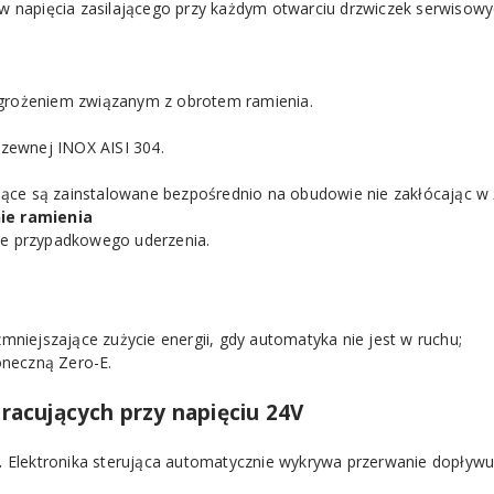
w napięcia zasilającego przy każdym otwarciu drzwiczek serwisowy
grożeniem związanym z obrotem ramienia.
dzewnej INOX AISI 304.
ujące są zainstalowane bezpośrednio na obudowie nie zakłócając w
ie ramienia
ie przypadkowego uderzenia.
mniejszające zużycie energii, gdy automatyka nie jest w ruchu;
łoneczną
Zero-E
.
racujących przy napięciu 24V
.
Elektronika sterująca automatycznie wykrywa przerwanie dopływu