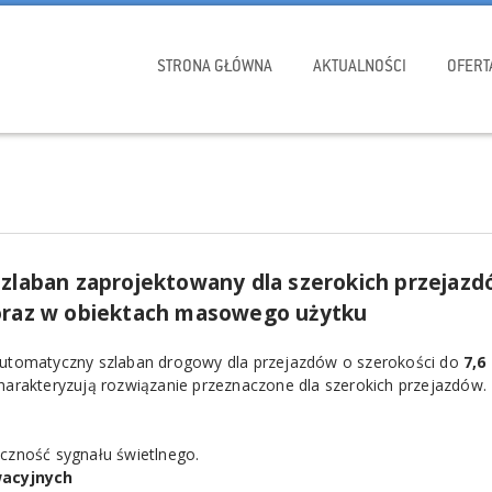
STRONA GŁÓWNA
AKTUALNOŚCI
OFERT
Szlaban zaprojektowany dla szerokich przejaz
oraz w obiektach masowego użytku
utomatyczny szlaban drogowy dla przejazdów o szerokości do
7,6
harakteryzują rozwiązanie przeznaczone dla szerokich przejazdów.
czność sygnału świetlnego.
wacyjnych